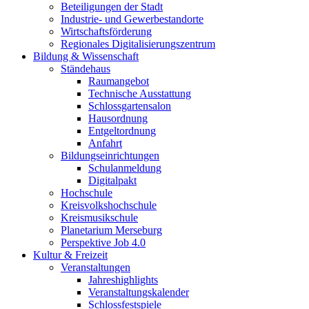
Beteiligungen der Stadt
Industrie- und Gewerbestandorte
Wirtschaftsförderung
Regionales Digitalisierungszentrum
Bildung & Wissenschaft
Ständehaus
Raumangebot
Technische Ausstattung
Schlossgartensalon
Hausordnung
Entgeltordnung
Anfahrt
Bildungseinrichtungen
Schulanmeldung
Digitalpakt
Hochschule
Kreisvolkshochschule
Kreismusikschule
Planetarium Merseburg
Perspektive Job 4.0
Kultur & Freizeit
Veranstaltungen
Jahreshighlights
Veranstaltungskalender
Schlossfestspiele