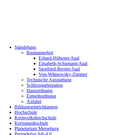
Ständehaus
Raumangebot
Erhard-Hübener-Saal
Elisabeth-Schumann-Saal
Siegfried-Berger-Saal
Von-Wilmowsky-Zimmer
Technische Ausstattung
Schlossgartensalon
Hausordnung
Entgeltordnung
Anfahrt
Bildungseinrichtungen
Hochschule
Kreisvolkshochschule
Kreismusikschule
Planetarium Merseburg
Perspektive Job 4.0