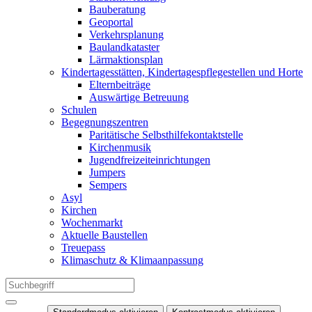
Bauberatung
Geoportal
Verkehrsplanung
Baulandkataster
Lärmaktionsplan
Kindertagesstätten, Kindertagespflegestellen und Horte
Elternbeiträge
Auswärtige Betreuung
Schulen
Begegnungszentren
Paritätische Selbsthilfekontaktstelle
Kirchenmusik
Jugendfreizeiteinrichtungen
Jumpers
Sempers
Asyl
Kirchen
Wochenmarkt
Aktuelle Baustellen
Treuepass
Klimaschutz & Klimaanpassung