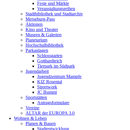
Feste und Märkte
Veranstaltungsreihen
Stadtbibliothek und Stadtarchiv
Merseburg-Pass
Aktionen
Kino und Theater
Museen & Galerien
Planetarium
Hochschulbibliothek
Parkanlagen
Schlossgarten
Gotthardteich
Tierpark im Südpark
Jugendarbeit
Jugendzentrum Mampfe
KIZ Rosental
Streetwork
JC Bummi
Sportstätten
Antragsformulare
Vereine
ALTAR der EUROPA 3.0
Wohnen & Leben
Planen & Bauen
Stadtentwicklung