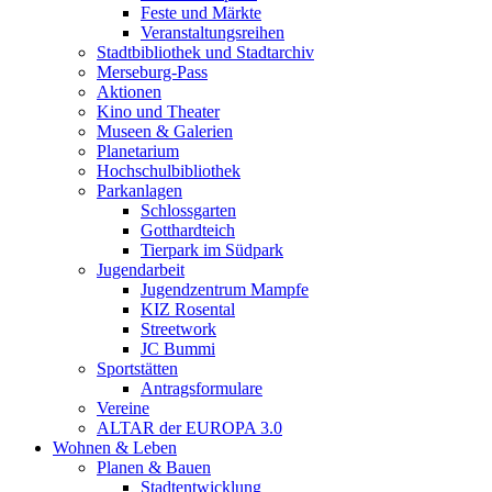
Feste und Märkte
Veranstaltungsreihen
Stadtbibliothek und Stadtarchiv
Merseburg-Pass
Aktionen
Kino und Theater
Museen & Galerien
Planetarium
Hochschulbibliothek
Parkanlagen
Schlossgarten
Gotthardteich
Tierpark im Südpark
Jugendarbeit
Jugendzentrum Mampfe
KIZ Rosental
Streetwork
JC Bummi
Sportstätten
Antragsformulare
Vereine
ALTAR der EUROPA 3.0
Wohnen & Leben
Planen & Bauen
Stadtentwicklung