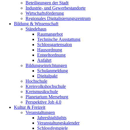
Beteiligungen der Stadt
Industrie- und Gewerbestandorte
Wirtschaftsförderung
Regionales Digitalisierungszentrum
Bildung & Wissenschaft
Ständehaus
Raumangebot
Technische Ausstattung
Schlossgartensalon
Hausordnung
Entgeltordnung
Anfahrt
Bildungseinrichtungen
Schulanmeldung
Digitalpakt
Hochschule
Kreisvolkshochschule
Kreismusikschule
Planetarium Merseburg
Perspektive Job 4.0
Kultur & Freizeit
Veranstaltungen
Jahreshighlights
Veranstaltungskalender
Schlossfestspiele