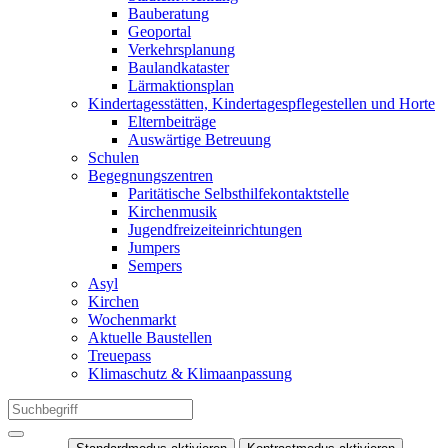
Bauberatung
Geoportal
Verkehrsplanung
Baulandkataster
Lärmaktionsplan
Kindertagesstätten, Kindertagespflegestellen und Horte
Elternbeiträge
Auswärtige Betreuung
Schulen
Begegnungszentren
Paritätische Selbsthilfekontaktstelle
Kirchenmusik
Jugendfreizeiteinrichtungen
Jumpers
Sempers
Asyl
Kirchen
Wochenmarkt
Aktuelle Baustellen
Treuepass
Klimaschutz & Klimaanpassung