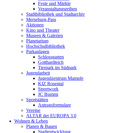
Feste und Märkte
Veranstaltungsreihen
Stadtbibliothek und Stadtarchiv
Merseburg-Pass
Aktionen
Kino und Theater
Museen & Galerien
Planetarium
Hochschulbibliothek
Parkanlagen
Schlossgarten
Gotthardteich
Tierpark im Südpark
Jugendarbeit
Jugendzentrum Mampfe
KIZ Rosental
Streetwork
JC Bummi
Sportstätten
Antragsformulare
Vereine
ALTAR der EUROPA 3.0
Wohnen & Leben
Planen & Bauen
Stadtentwicklung