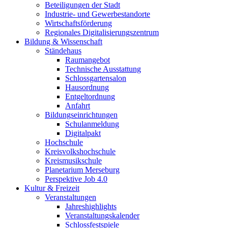
Beteiligungen der Stadt
Industrie- und Gewerbestandorte
Wirtschaftsförderung
Regionales Digitalisierungszentrum
Bildung & Wissenschaft
Ständehaus
Raumangebot
Technische Ausstattung
Schlossgartensalon
Hausordnung
Entgeltordnung
Anfahrt
Bildungseinrichtungen
Schulanmeldung
Digitalpakt
Hochschule
Kreisvolkshochschule
Kreismusikschule
Planetarium Merseburg
Perspektive Job 4.0
Kultur & Freizeit
Veranstaltungen
Jahreshighlights
Veranstaltungskalender
Schlossfestspiele