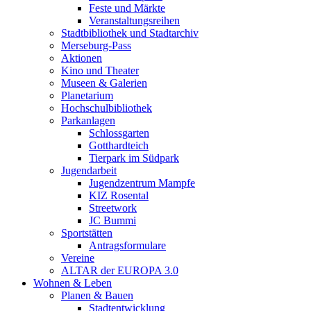
Feste und Märkte
Veranstaltungsreihen
Stadtbibliothek und Stadtarchiv
Merseburg-Pass
Aktionen
Kino und Theater
Museen & Galerien
Planetarium
Hochschulbibliothek
Parkanlagen
Schlossgarten
Gotthardteich
Tierpark im Südpark
Jugendarbeit
Jugendzentrum Mampfe
KIZ Rosental
Streetwork
JC Bummi
Sportstätten
Antragsformulare
Vereine
ALTAR der EUROPA 3.0
Wohnen & Leben
Planen & Bauen
Stadtentwicklung