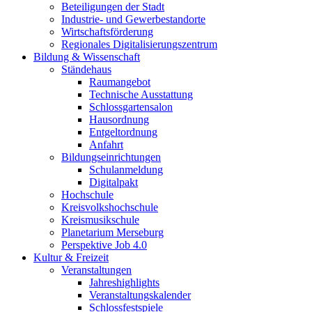
Beteiligungen der Stadt
Industrie- und Gewerbestandorte
Wirtschaftsförderung
Regionales Digitalisierungszentrum
Bildung & Wissenschaft
Ständehaus
Raumangebot
Technische Ausstattung
Schlossgartensalon
Hausordnung
Entgeltordnung
Anfahrt
Bildungseinrichtungen
Schulanmeldung
Digitalpakt
Hochschule
Kreisvolkshochschule
Kreismusikschule
Planetarium Merseburg
Perspektive Job 4.0
Kultur & Freizeit
Veranstaltungen
Jahreshighlights
Veranstaltungskalender
Schlossfestspiele