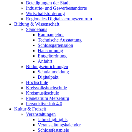
Beteiligungen der Stadt
Industrie- und Gewerbestandorte
Wirtschaftsförderung
Regionales Digitalisierungszentrum
Bildung & Wissenschaft
Ständehaus
Raumangebot
Technische Ausstattung
Schlossgartensalon
Hausordnung
Entgeltordnung
Anfahrt
Bildungseinrichtungen
Schulanmeldung
Digitalpakt
Hochschule
Kreisvolkshochschule
Kreismusikschule
Planetarium Merseburg
Perspektive Job 4.0
Kultur & Freizeit
Veranstaltungen
Jahreshighlights
Veranstaltungskalender
Schlossfestspiele