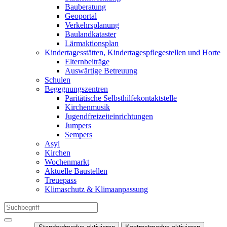
Bauberatung
Geoportal
Verkehrsplanung
Baulandkataster
Lärmaktionsplan
Kindertagesstätten, Kindertagespflegestellen und Horte
Elternbeiträge
Auswärtige Betreuung
Schulen
Begegnungszentren
Paritätische Selbsthilfekontaktstelle
Kirchenmusik
Jugendfreizeiteinrichtungen
Jumpers
Sempers
Asyl
Kirchen
Wochenmarkt
Aktuelle Baustellen
Treuepass
Klimaschutz & Klimaanpassung