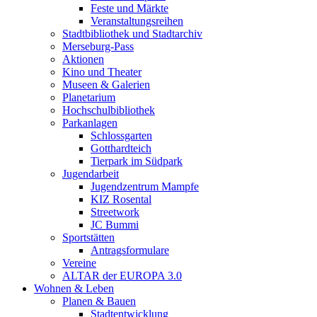
Feste und Märkte
Veranstaltungsreihen
Stadtbibliothek und Stadtarchiv
Merseburg-Pass
Aktionen
Kino und Theater
Museen & Galerien
Planetarium
Hochschulbibliothek
Parkanlagen
Schlossgarten
Gotthardteich
Tierpark im Südpark
Jugendarbeit
Jugendzentrum Mampfe
KIZ Rosental
Streetwork
JC Bummi
Sportstätten
Antragsformulare
Vereine
ALTAR der EUROPA 3.0
Wohnen & Leben
Planen & Bauen
Stadtentwicklung