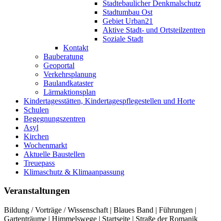
Stadtebaulicher Denkmalschutz
Stadtumbau Ost
Gebiet Urban21
Aktive Stadt- und Ortsteilzentren
Soziale Stadt
Kontakt
Bauberatung
Geoportal
Verkehrsplanung
Baulandkataster
Lärmaktionsplan
Kindertagesstätten, Kindertagespflegestellen und Horte
Schulen
Begegnungszentren
Asyl
Kirchen
Wochenmarkt
Aktuelle Baustellen
Treuepass
Klimaschutz & Klimaanpassung
Veranstaltungen
Bildung / Vorträge / Wissenschaft | Blaues Band | Führungen |
Gartenträume | Himmelswege | Startseite | Straße der Romanik