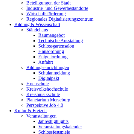
Beteiligungen der Stadt
Industrie- und Gewerbestandorte
Wirtschaftsförderung
Regionales Digitalisierungszentrum
Bildung & Wissenschaft
Ständehaus
Raumangebot
Technische Ausstattung
Schlossgartensalon
Hausordnung
Entgeltordnung
Anfahrt
Bildungseinrichtungen
Schulanmeldung
Digitalpakt
Hochschule
Kreisvolkshochschule
Kreismusikschule
Planetarium Merseburg
Perspektive Job 4.0
Kultur & Freizeit
Veranstaltungen
Jahreshighlights
Veranstaltungskalender
Schlossfestspiele