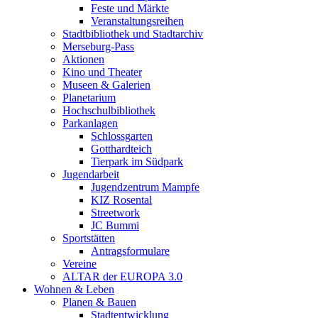
Feste und Märkte
Veranstaltungsreihen
Stadtbibliothek und Stadtarchiv
Merseburg-Pass
Aktionen
Kino und Theater
Museen & Galerien
Planetarium
Hochschulbibliothek
Parkanlagen
Schlossgarten
Gotthardteich
Tierpark im Südpark
Jugendarbeit
Jugendzentrum Mampfe
KIZ Rosental
Streetwork
JC Bummi
Sportstätten
Antragsformulare
Vereine
ALTAR der EUROPA 3.0
Wohnen & Leben
Planen & Bauen
Stadtentwicklung