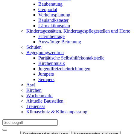
Bauberatung
Geoportal
Verkehrsplanung
Baulandkataster
Lärmaktionsplan
Kindertagesstätten, Kindertagespflegestellen und Horte
Elternbeiträge
Auswärtige Betreuung
Schulen
Begegnungszentren
Paritätische Selbsthilfekontaktstelle
Kirchenmusik
Jugendfreizeiteinrichtungen
Jumpers
Sempers
Asyl
Kirchen
Wochenmarkt
Aktuelle Baustellen
Treuepass
Klimaschutz & Klimaanpassung