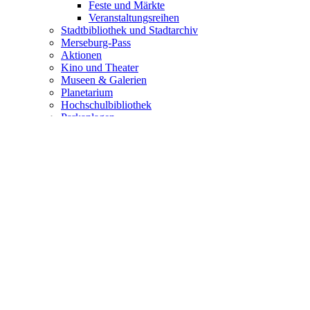
Feste und Märkte
Veranstaltungsreihen
Stadtbibliothek und Stadtarchiv
Merseburg-Pass
Aktionen
Kino und Theater
Museen & Galerien
Planetarium
Hochschulbibliothek
Parkanlagen
Schlossgarten
Gotthardteich
Tierpark im Südpark
Jugendarbeit
Jugendzentrum Mampfe
KIZ Rosental
Streetwork
JC Bummi
Sportstätten
Antragsformulare
Vereine
ALTAR der EUROPA 3.0
Wohnen & Leben
Planen & Bauen
Stadtentwicklung