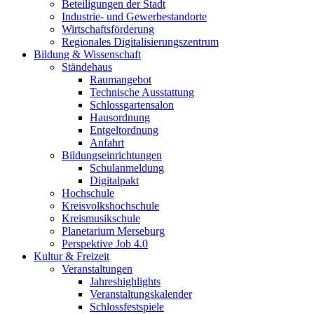
Beteiligungen der Stadt
Industrie- und Gewerbestandorte
Wirtschaftsförderung
Regionales Digitalisierungszentrum
Bildung & Wissenschaft
Ständehaus
Raumangebot
Technische Ausstattung
Schlossgartensalon
Hausordnung
Entgeltordnung
Anfahrt
Bildungseinrichtungen
Schulanmeldung
Digitalpakt
Hochschule
Kreisvolkshochschule
Kreismusikschule
Planetarium Merseburg
Perspektive Job 4.0
Kultur & Freizeit
Veranstaltungen
Jahreshighlights
Veranstaltungskalender
Schlossfestspiele