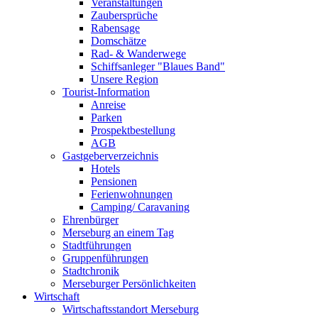
Veranstaltungen
Zaubersprüche
Rabensage
Domschätze
Rad- & Wanderwege
Schiffsanleger "Blaues Band"
Unsere Region
Tourist-Information
Anreise
Parken
Prospektbestellung
AGB
Gastgeberverzeichnis
Hotels
Pensionen
Ferienwohnungen
Camping/ Caravaning
Ehrenbürger
Merseburg an einem Tag
Stadtführungen
Gruppenführungen
Stadtchronik
Merseburger Persönlichkeiten
Wirtschaft
Wirtschaftsstandort Merseburg