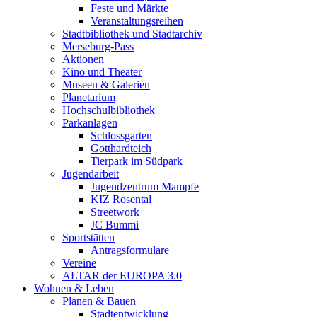
Feste und Märkte
Veranstaltungsreihen
Stadtbibliothek und Stadtarchiv
Merseburg-Pass
Aktionen
Kino und Theater
Museen & Galerien
Planetarium
Hochschulbibliothek
Parkanlagen
Schlossgarten
Gotthardteich
Tierpark im Südpark
Jugendarbeit
Jugendzentrum Mampfe
KIZ Rosental
Streetwork
JC Bummi
Sportstätten
Antragsformulare
Vereine
ALTAR der EUROPA 3.0
Wohnen & Leben
Planen & Bauen
Stadtentwicklung