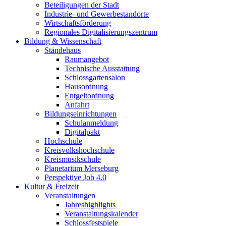
Beteiligungen der Stadt
Industrie- und Gewerbestandorte
Wirtschaftsförderung
Regionales Digitalisierungszentrum
Bildung & Wissenschaft
Ständehaus
Raumangebot
Technische Ausstattung
Schlossgartensalon
Hausordnung
Entgeltordnung
Anfahrt
Bildungseinrichtungen
Schulanmeldung
Digitalpakt
Hochschule
Kreisvolkshochschule
Kreismusikschule
Planetarium Merseburg
Perspektive Job 4.0
Kultur & Freizeit
Veranstaltungen
Jahreshighlights
Veranstaltungskalender
Schlossfestspiele