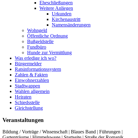
Eheschließungen
Weitere Anliegen
Urkunden
Kirchenaustritt
Namensänderungen
Wohngeld
Öffentliche Ordnung
Bußgeldstelle
Fundbüro
Hunde zur Vermittlung
Was erledige ich wo?
Bürgermelder
Ratsinformationssystem
Zahlen & Fakten
Einwohnerzahlen
Stadtwappen
Wahlen allgemein
Heiraten
Schiedsstelle
Gleichstellung
Veranstaltungen
Bildung / Vorträge / Wissenschaft | Blaues Band | Führungen |
Gartenträume | Himmelswege | Startseite | Straße der Romanik