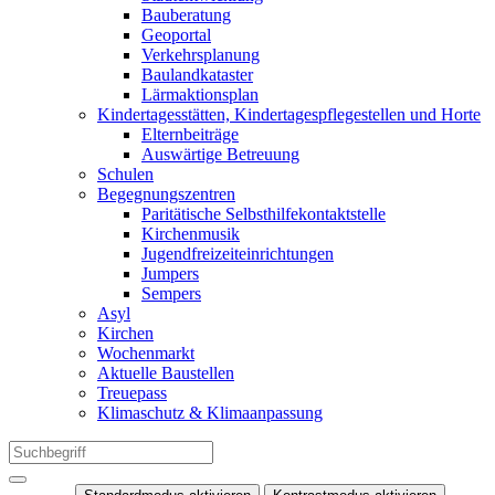
Bauberatung
Geoportal
Verkehrsplanung
Baulandkataster
Lärmaktionsplan
Kindertagesstätten, Kindertagespflegestellen und Horte
Elternbeiträge
Auswärtige Betreuung
Schulen
Begegnungszentren
Paritätische Selbsthilfekontaktstelle
Kirchenmusik
Jugendfreizeiteinrichtungen
Jumpers
Sempers
Asyl
Kirchen
Wochenmarkt
Aktuelle Baustellen
Treuepass
Klimaschutz & Klimaanpassung