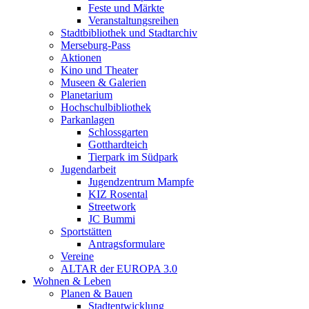
Feste und Märkte
Veranstaltungsreihen
Stadtbibliothek und Stadtarchiv
Merseburg-Pass
Aktionen
Kino und Theater
Museen & Galerien
Planetarium
Hochschulbibliothek
Parkanlagen
Schlossgarten
Gotthardteich
Tierpark im Südpark
Jugendarbeit
Jugendzentrum Mampfe
KIZ Rosental
Streetwork
JC Bummi
Sportstätten
Antragsformulare
Vereine
ALTAR der EUROPA 3.0
Wohnen & Leben
Planen & Bauen
Stadtentwicklung