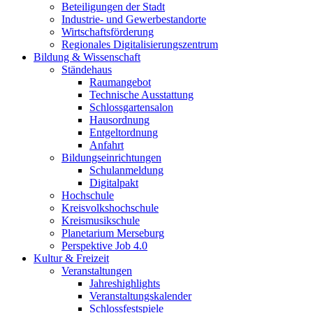
Beteiligungen der Stadt
Industrie- und Gewerbestandorte
Wirtschaftsförderung
Regionales Digitalisierungszentrum
Bildung & Wissenschaft
Ständehaus
Raumangebot
Technische Ausstattung
Schlossgartensalon
Hausordnung
Entgeltordnung
Anfahrt
Bildungseinrichtungen
Schulanmeldung
Digitalpakt
Hochschule
Kreisvolkshochschule
Kreismusikschule
Planetarium Merseburg
Perspektive Job 4.0
Kultur & Freizeit
Veranstaltungen
Jahreshighlights
Veranstaltungskalender
Schlossfestspiele