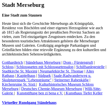
Stadt Merseburg
Eine Stadt zum Staunen
Heute lässt sich die Geschichte Merseburgs als Königspfalz,
Residenz von Bischöfen und einer eigenen Herzogslinie wie auch
ab 1815 als Regierungssitz der preußischen Provinz Sachsen an
vielen, zum Teil einzigartigen Zeugnissen entdecken. Zu den
besonderen touristischen Attraktionen gehören die Merseburger
Museen und Galerien. Großzügig angelegte Parkanlagen und
Grünflächen bilden eine reizvolle Ergänzung zu den kulturellen und
architektonischen Sehenswürdigkeiten.
Gotthardteich
|
Ständehaus Merseburg
|
Dom - Fürstengruft
|
Schloss
|
Schlossgarten mit Schlossgartensalon
|
Schiffsanlegestelle
|
Stadtkirche St. Maximi
|
Neumarktkirche St. Thomae
|
Altes
Rathaus
|
Kapitelhaus
|
Südpark
|
Saale-Radwanderweg u.
Skulpturenpark "Lebensträume"
|
Steinerner Rabenkäfig
|
Kirchenruine St. Sixti
|
Kulturhistorisches Museum Schloss
Merseburg
|
Deutsches Chemie-Museum Merseburg
|
Willi-Sitte-
Galerie
|
Kunststiftung ben zi bena e.V.
|
Kunsthaus Tiefer Keller
Virtueller Rundgang Ständehaus