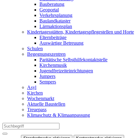
Bauberatung
Geoportal
Verkehrsplanung
Baulandkataster
Lärmaktionsplan
Kindertagesstätten, Kindertagespflegestellen und Horte
Elternbeiträge
Auswärtige Betreuung
Schulen
Begegnungszentren
Paritätische Selbsthilfekontaktstelle
Kirchenmusik
Jugendfreizeiteinrichtungen
Jumpers
Sempers
Asyl
Kirchen
Wochenmarkt
Aktuelle Baustellen
Treuepass
Klimaschutz & Klimaanpassung